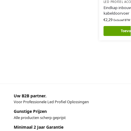
LED PROFIEL ACC
Eindkap inbouw
kabeldoorvoer
€
2,29
Exclusief BTW
Toevo
Uw B2B partner.
Voor Professionele Led Profiel Oplossingen
Gunstige Prijzen
Alle producten scherp geprijst
Minimaal 2 Jaar Garantie