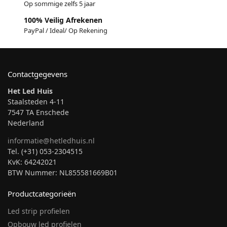
Op sommige zelfs 5 jaar
100% Veilig Afrekenen
PayPal / Ideal/ Op Rekening
Contactgegevens
Het Led Huis
Staalsteden 4-11
7547 TA Enschede
Nederland
informatie@hetledhuis.nl
Tel. (+31) 053-2304515
KvK: 64242021
BTW Nummer: NL855581669B01
Productcategorieën
Led strip profielen
Opbouw led profielen