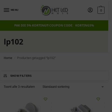
0
MENU
PAK DIE 5% KORTING!!! COUPON CODE: KORTING5%
lp102
Home
Producten getagged “lp102”
/
SHOW FILTERS
Toont alle 3 resultaten