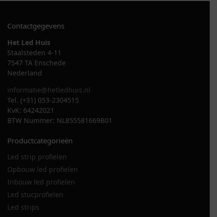
Contactgegevens
Het Led Huis
Staalsteden 4-11
7547 TA Enschede
Nederland
informatie@hetledhuis.nl
Tel. (+31) 053-2304515
KvK: 64242021
BTW Nummer: NL855581669B01
Productcategorieën
Led strip profielen
Opbouw led profielen
Inbouw led profielen
Led stucprofielen
Led strips