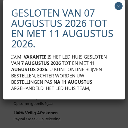
110 flexible
×
€
1,62
GESLOTEN VAN 07
Exclusief BTW
AUGUSTUS 2026 TOT
Toevoegen aan
winkelwagen
EN MET 11 AUGUSTUS
Toont alle 3 resultaten
2026.
I.V.M.
VAKANTIE
IS HET LED HUIS GESLOTEN
VAN
7 AUGUSTUS 2026
TOT EN MET
11
Uw B2B partner.
AUGUSTUS 2026
. U KUNT ONLINE BLIJVEN
Voor Professionele Led Profiel Oplossingen
BESTELLEN, ECHTER WORDEN UW
BESTELLINGEN PAS
NA 11 AUGUSTUS
Gunstige Prijzen
AFGEHANDELD. HET LED HUIS TEAM,
Alle producten scherp geprijst
Minimaal 2 Jaar Garantie
Op sommige zelfs 5 jaar
100% Veilig Afrekenen
PayPal / Ideal/ Op Rekening