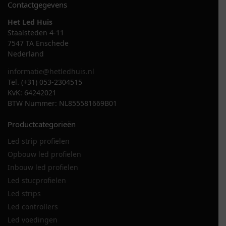
Contactgegevens
Het Led Huis
Staalsteden 4-11
7547 TA Enschede
Nederland
informatie@hetledhuis.nl
Tel. (+31) 053-2304515
KvK: 64242021
BTW Nummer: NL855581669B01
Productcategorieën
Led strip profielen
Opbouw led profielen
Inbouw led profielen
Led stucprofielen
Led strips
Led controllers
Led voedingen