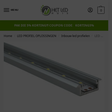
0
MENU
PAK DIE 5% KORTING!!! COUPON CODE: KORTING5%
Home
LED PROFIEL OPLOSSINGEN
Inbouw led profielen
LED PROFIEL Led Line Alu 7 mm inbouw
/
/
/