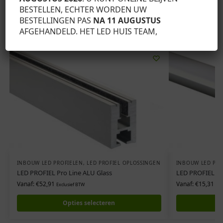
BESTELLEN, ECHTER WORDEN UW
BESTELLINGEN PAS
NA 11 AUGUSTUS
Gerelateerde producten
AFGEHANDELD. HET LED HUIS TEAM,
INBOUW LED PROFIELEN
,
LED PROFIEL OPLOSSINGEN
INBOUW LED PRO
LED PROFIEL Pro Line ALU Glass
LED PROFIEL Sl
Vanaf:
€
52,91
Vanaf:
€
15,31
Exclusief BTW
Exc
Opties selecteren