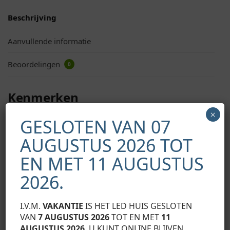
Beschrijving
Aanvullende informatie
Beoordelingen
0
Kenmerken
×
Materiaal:
geanodiseerd aluminium
GESLOTEN VAN 07
Smal en ondiep design
AUGUSTUS 2026 TOT
Geschikt voor LED strips tot een breedte van 13.5 mm
Verkrijgbaar met een heldere of diffuse afdekkap
EN MET 11 AUGUSTUS
Leverbaar in lengtes van 1 en 2 meter
2026.
SKU:
LP061
I.V.M.
VAKANTIE
IS HET LED HUIS GESLOTEN
Categorieën:
Inbouw led profielen
,
LED PROFIEL
VAN
7 AUGUSTUS 2026
TOT EN MET
11
OPLOSSINGEN
AUGUSTUS 2026
. U KUNT ONLINE BLIJVEN
Tags:
LP061
,
LP06108