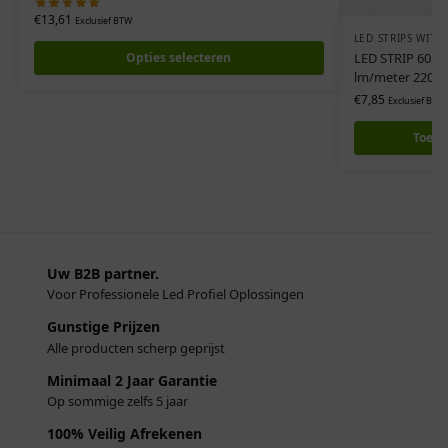
€
13,61
Exclusief BTW
LED STRIPS WIT
Opties selecteren
LED STRIP 60 LE
lm/meter 2200
€
7,85
Exclusief BTW
Toevo
Uw B2B partner.
Voor Professionele Led Profiel Oplossingen
Gunstige Prijzen
Alle producten scherp geprijst
Minimaal 2 Jaar Garantie
Op sommige zelfs 5 jaar
100% Veilig Afrekenen