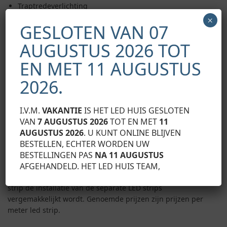
Traptredeverlichting
Koofverlichting
×
GESLOTEN VAN 07
Profielverlichting
Keukenverlichting
AUGUSTUS 2026 TOT
Standbouw
Meubelbouw
EN MET 11 AUGUSTUS
Sfeerverlichting
2026.
Bijzonderheden
I.V.M.
VAKANTIE
IS HET LED HUIS GESLOTEN
Elke LED strip is aan de achterzijde voorzien van een
VAN
7 AUGUSTUS 2026
TOT EN MET
11
dubbelzijdige 3M plakstrip waarmee de LED strip
AUGUSTUS 2026
. U KUNT ONLINE BLIJVEN
gemakkelijk in een LED profiel geplakt kan worden. De LED
BESTELLEN, ECHTER WORDEN UW
strip is voorzien van draad aan beide uiteinden van de rol
BESTELLINGEN PAS
NA 11 AUGUSTUS
van 5 meter zodat de LED strips gemakkelijk op elkaar
AFGEHANDELD. HET LED HUIS TEAM,
aangesloten kunnen worden en bij doorknippen van de LED
strip de installatie van de separate LED strips
vergemakkelijkt wordt. Genoemde prijzen zijn prijzen per
meter led strip.