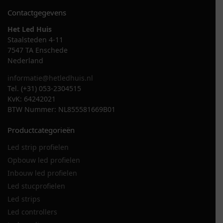
Contactgegevens
Het Led Huis
Staalsteden 4-11
7547 TA Enschede
Nederland
informatie@hetledhuis.nl
Tel. (+31) 053-2304515
KvK: 64242021
BTW Nummer: NL855581669B01
Productcategorieën
Led strip profielen
Opbouw led profielen
Inbouw led profielen
Led stucprofielen
Led strips
Led controllers