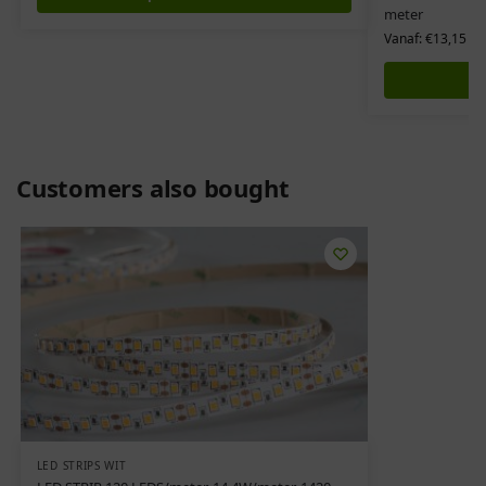
meter
Vanaf:
€
13,15
Exc
Customers also bought
LED STRIPS WIT