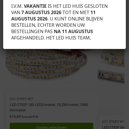
I.V.M.
VAKANTIE
IS HET LED HUIS GESLOTEN
Gerelateerde producten
VAN
7 AUGUSTUS 2026
TOT EN MET
11
AUGUSTUS 2026
. U KUNT ONLINE BLIJVEN
BESTELLEN, ECHTER WORDEN UW
BESTELLINGEN PAS
NA 11 AUGUSTUS
AFGEHANDELD. HET LED HUIS TEAM,
LED STRIPS WIT
LED STRIP 180 LEDS/meter, 19,2W/meter, 1980
lm/meter
€
15,49
Exclusief BTW
LED STRIPS WIT
LED STRIP WARM
Opties selecteren