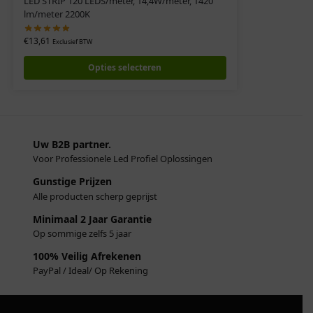
LED STRIP 120 LEDS/meter, 14,4W/meter, 1420
lm/meter 2200K
€
13,61
Exclusief BTW
Opties selecteren
Uw B2B partner.
Voor Professionele Led Profiel Oplossingen
Gunstige Prijzen
Alle producten scherp geprijst
Minimaal 2 Jaar Garantie
Op sommige zelfs 5 jaar
100% Veilig Afrekenen
PayPal / Ideal/ Op Rekening