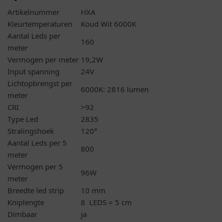
Artikelnummer
HXA
Kleurtemperaturen
Koud Wit 6000K
Aantal Leds per
160
meter
Vermogen per meter
19,2W
Input spanning
24V
Lichtopbrengst per
6000K: 2816 lumen
meter
CRI
>92
Type Led
2835
Stralingshoek
120°
Aantal Leds per 5
800
meter
Vermogen per 5
96W
meter
Breedte led strip
10 mm
Kniplengte
8 LEDS = 5 cm
Dimbaar
ja