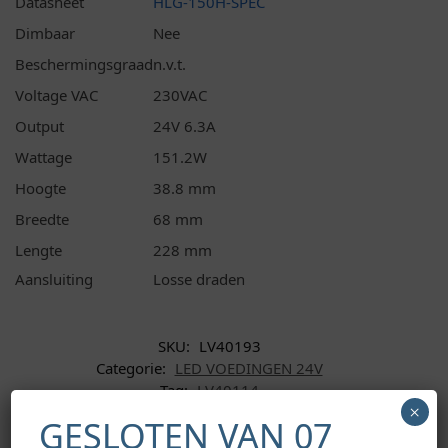
Datasheet
HLG-150H-SPEC
Dimbaar
Nee
Beschermingsgraad
n.v.t.
Voltage VAC
230VAC
Output
24V 6.3A
Wattage
151.2W
Hoogte
38.8 mm
Breedte
68 mm
Lengte
228 mm
Aansluiting
Losse draden
SKU:
LV40193
Categorie:
LED VOEDINGEN 24V
Tag:
LV40114
×
GESLOTEN VAN 07