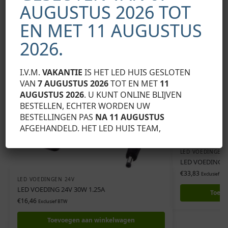
Gerelateerde producten
AUGUSTUS 2026 TOT
EN MET 11 AUGUSTUS
2026.
I.V.M.
VAKANTIE
IS HET LED HUIS GESLOTEN
VAN
7 AUGUSTUS 2026
TOT EN MET
11
AUGUSTUS 2026
. U KUNT ONLINE BLIJVEN
BESTELLEN, ECHTER WORDEN UW
BESTELLINGEN PAS
NA 11 AUGUSTUS
AFGEHANDELD. HET LED HUIS TEAM,
LED VOEDINGEN 
LED VOEDING M
€
33,83
Exclusief BT
LED VOEDINGEN 24V
LED VOEDING 24V 30W 1.25A
Toevo
€
16,46
Exclusief BTW
Toevoegen aan winkelwagen