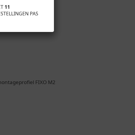
ET
11
ESTELLINGEN PAS
 montageprofiel FIXO M2