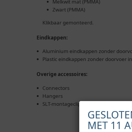
Melkwit mat (PMMA)
Zwart (PMMA)
Klikbaar gemonteerd.
Eindkappen:
Aluminium eindkappen zonder doorvoer:
Plastic eindkappen zonder doorvoer in vi
Overige accessoires:
Connectors
Hangers
SLT-montageclip
GESLOTE
MET 11 