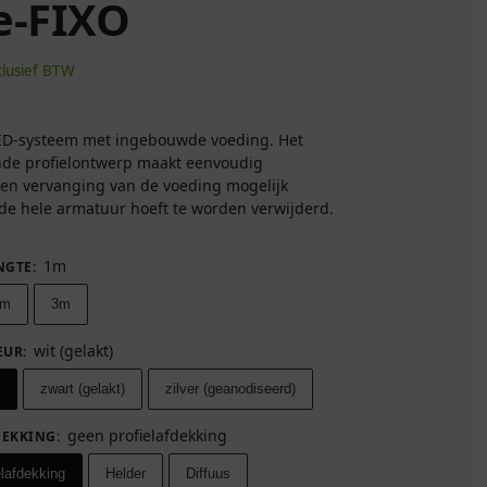
e-FIXO
clusief BTW
D-systeem met ingebouwde voeding. Het
nde profielontwerp maakt eenvoudig
en vervanging van de voeding mogelijk
de hele armatuur hoeft te worden verwijderd.
1m
NGTE
:
2m
3m
wit (gelakt)
EUR
:
zwart (gelakt)
zilver (geanodiseerd)
geen profielafdekking
DEKKING
:
elafdekking
Helder
Diffuus