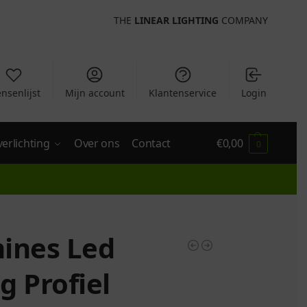
THE
LINEAR LIGHTING
COMPANY
nsenlijst
Mijn account
Klantenservice
Login
verlichting
Over ons
Contact
€
0,00
0
ines Led
g Profiel