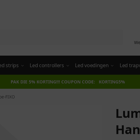
Zoeken
We
ed strips
Led controllers
Led voedingen
Led trap
PAK DIE 5% KORTING!!! COUPON CODE: KORTING5%
pe-FIXO
Lum
Han