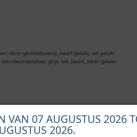
 zilver geanodiseerd, zwart gelakt, wit gelakt
er kleurvariaties: grijs, wit, zwart, zilver gelakt
N VAN 07 AUGUSTUS 2026 T
AUGUSTUS 2026.