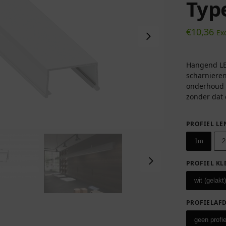
Typ
€
10,36
Ex
Hangend LE
scharniere
onderhoud 
zonder dat 
PROFIEL LE
1m
PROFIEL KL
wit (gelakt)
PROFIELAF
geen profi