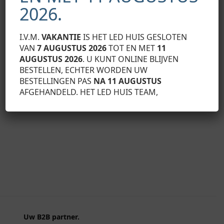
2026.
I.V.M.
VAKANTIE
IS HET LED HUIS GESLOTEN
VAN
7 AUGUSTUS 2026
TOT EN MET
11
LUMINES MONTAGE BEUGELS
LUMINES MONTA
AUGUSTUS 2026
. U KUNT ONLINE BLIJVEN
LUMINES montage clip A HOOG wit
LUMINES metaal
BESTELLEN, ECHTER WORDEN UW
€
0,73
€
0,73
Exclusief BTW
Exclusief BTW
BESTELLINGEN PAS
NA 11 AUGUSTUS
AFGEHANDELD. HET LED HUIS TEAM,
Toevoegen aan winkelwagen
Toevo
Uw B2B partner.