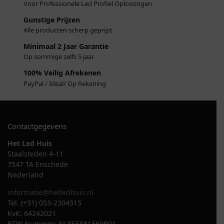
Voor Professionele Led Profiel Oplossingen
Gunstige Prijzen
Alle producten scherp geprijst
Minimaal 2 Jaar Garantie
Op sommige zelfs 5 jaar
100% Veilig Afrekenen
PayPal / Ideal/ Op Rekening
Contactgegevens
Het Led Huis
Staalsteden 4-11
7547 TA Enschede
Nederland
informatie@hetledhuis.nl
Tel. (+31) 053-2304515
KvK: 64242021
BTW Nummer: NL855581669B01