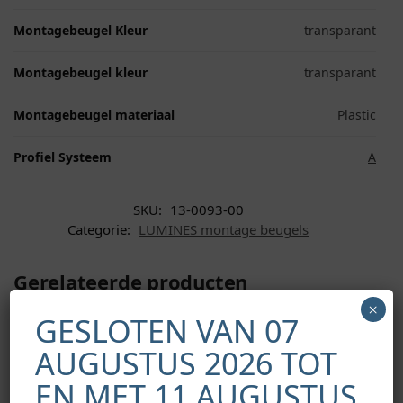
Montagebeugel Kleur
transparant
Montagebeugel kleur
transparant
Montagebeugel materiaal
Plastic
Profiel Systeem
A
SKU:
13-0093-00
Categorie:
LUMINES montage beugels
Gerelateerde producten
×
GESLOTEN VAN 07
AUGUSTUS 2026 TOT
EN MET 11 AUGUSTUS