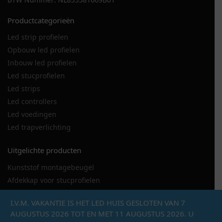
Productcategorieën
Led strip profielen
Opbouw led profielen
Inbouw led profielen
Led stucprofielen
Led strips
Led controllers
Led voedingen
Led trapverlichting
Uitgelichte producten
Kunststof montagebeugel
Afdekkap voor stucprofielen
LED strip 120LED
I.V.M. VAKANTIE IS HET LED HUIS GESLOTEN VAN 7
LED stucprofiel DSL
AUGUSTUS 2026 TOT EN MET 11 AUGUSTUS 2026. U
Metalen montagebeugel hoekprofiel