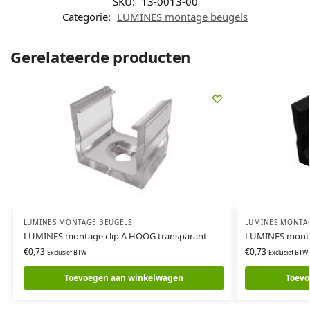
SKU:
13-0013-00
Categorie:
LUMINES montage beugels
Gerelateerde producten
LUMINES MONTAGE BEUGELS
LUMINES MONTA
LUMINES montage clip A HOOG transparant
LUMINES monta
€
0,73
€
0,73
Exclusief BTW
Exclusief BTW
Toevoegen aan winkelwagen
Toevo