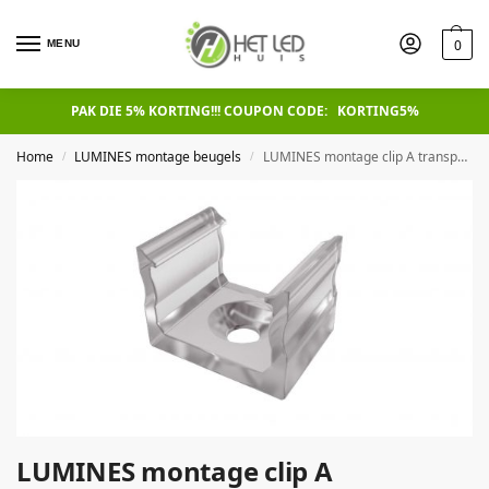
0
MENU
PAK DIE 5% KORTING!!! COUPON CODE: KORTING5%
Home
LUMINES montage beugels
LUMINES montage clip A transparant
/
/
LUMINES montage clip A