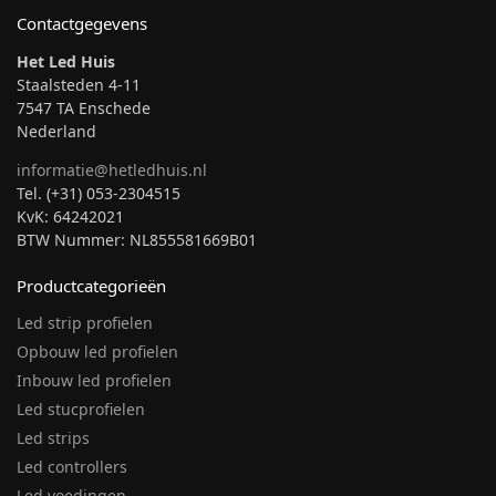
Contactgegevens
Het Led Huis
Staalsteden 4-11
7547 TA Enschede
Nederland
informatie@hetledhuis.nl
Tel. (+31) 053-2304515
KvK: 64242021
BTW Nummer: NL855581669B01
Productcategorieën
Led strip profielen
Opbouw led profielen
Inbouw led profielen
Led stucprofielen
Led strips
Led controllers
Led voedingen