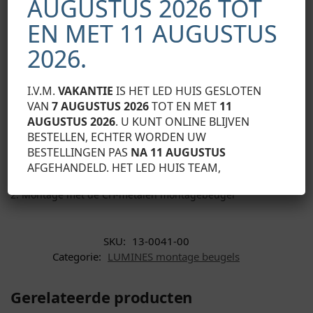
AUGUSTUS 2026 TOT
EN MET 11 AUGUSTUS
2026.
I.V.M.
VAKANTIE
IS HET LED HUIS GESLOTEN
VAN
7 AUGUSTUS 2026
TOT EN MET
11
AUGUSTUS 2026
. U KUNT ONLINE BLIJVEN
BESTELLEN, ECHTER WORDEN UW
Eindresultaat van de montage van het hoekige C-profiel
BESTELLINGEN PAS
NA 11 AUGUSTUS
met BASIC-afdekking:
AFGEHANDELD. HET LED HUIS TEAM,
1. Montage met de CH-kunststof montagebeugel
2. Montage met de CH-metalen montagebeugel
SKU:
13-0041-00
Categorie:
LUMINES montage beugels
Gerelateerde producten