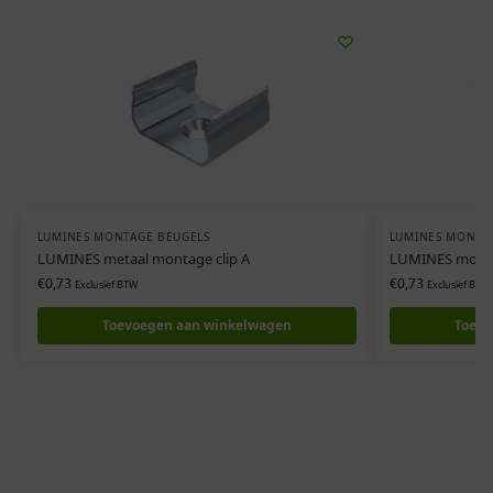
LUMINES MONTAGE BEUGELS
LUMINES MONTA
LUMINES metaal montage clip A
LUMINES monta
€
0,73
€
0,73
Exclusief BTW
Exclusief BTW
Toevoegen aan winkelwagen
Toevo