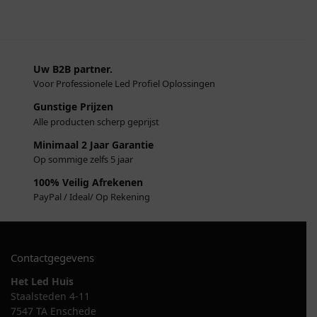
Uw B2B partner.
Voor Professionele Led Profiel Oplossingen
Gunstige Prijzen
Alle producten scherp geprijst
Minimaal 2 Jaar Garantie
Op sommige zelfs 5 jaar
100% Veilig Afrekenen
PayPal / Ideal/ Op Rekening
Contactgegevens
Het Led Huis
Staalsteden 4-11
7547 TA Enschede