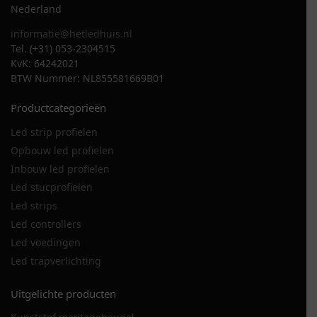
Nederland
informatie@hetledhuis.nl
Tel. (+31) 053-2304515
KvK: 64242021
BTW Nummer: NL855581669B01
Productcategorieën
Led strip profielen
Opbouw led profielen
Inbouw led profielen
Led stucprofielen
Led strips
Led controllers
Led voedingen
Led trapverlichting
Uitgelichte producten