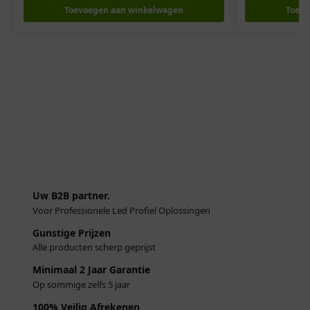
Toevoegen aan winkelwagen
Toevo
Uw B2B partner.
Voor Professionele Led Profiel Oplossingen
Gunstige Prijzen
Alle producten scherp geprijst
Minimaal 2 Jaar Garantie
Op sommige zelfs 5 jaar
100% Veilig Afrekenen