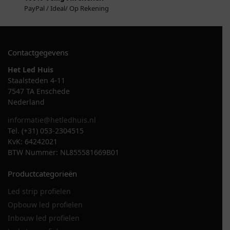
PayPal / Ideal/ Op Rekening
Contactgegevens
Het Led Huis
Staalsteden 4-11
7547 TA Enschede
Nederland
informatie@hetledhuis.nl
Tel. (+31) 053-2304515
KvK: 64242021
BTW Nummer: NL855581669B01
Productcategorieën
Led strip profielen
Opbouw led profielen
Inbouw led profielen