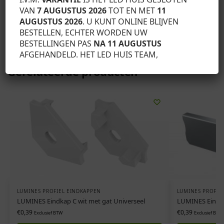
VAN
7 AUGUSTUS 2026
TOT EN MET
11
AUGUSTUS 2026
. U KUNT ONLINE BLIJVEN
SKU:
12-0375-11
BESTELLEN, ECHTER WORDEN UW
Categorie:
Lumines profiel eindkappen
BESTELLINGEN PAS
NA 11 AUGUSTUS
AFGEHANDELD. HET LED HUIS TEAM,
Gerelateerde producten
LUMINES PROFIEL EINDKAPPEN
LUMINES PROFIE
LUMINES Eindkap C wit met gat Universeel
LUMINES Eindkap
€
0,39
€
0,39
Exclusief BTW
Exclusief BTW