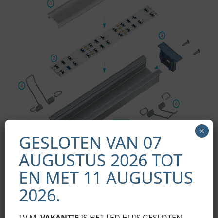
×
GESLOTEN VAN 07
AUGUSTUS 2026 TOT
EN MET 11 AUGUSTUS
2026.
Montageschema van de verlichtingssysteemelementen met
behulp van het inSILEDA-profiel en (1) DUBBELE lampenkap,
I.V.M.
VAKANTIE
IS HET LED HUIS GESLOTEN
(2) LED-strips, (3) kappen met gat en (4) montageveren.