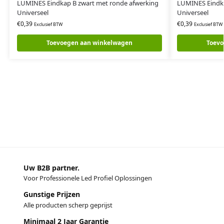
LUMINES Eindkap B zwart met ronde afwerking
LUMINES Eindka
Universeel
Universeel
€
0,39
€
0,39
Exclusief BTW
Exclusief BTW
Toevoegen aan winkelwagen
Toevo
Uw B2B partner.
Voor Professionele Led Profiel Oplossingen
Gunstige Prijzen
Alle producten scherp geprijst
Minimaal 2 Jaar Garantie