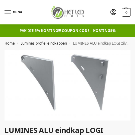
0
MENU
PAK DIE 5% KORTING!!! COUPON CODE: KORTING5%
Home
Lumines profiel eindkappen
LUMINES ALU eindkap LOGI zilveren schakels met gat links
/
/
LUMINES ALU eindkap LOGI