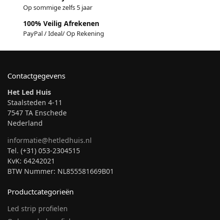
Op sommige zelfs 5 jaar
100% Veilig Afrekenen
PayPal / Ideal/ Op Rekening
Contactgegevens
Het Led Huis
Staalsteden 4-11
7547 TA Enschede
Nederland
informatie@hetledhuis.nl
Tel. (+31) 053-2304515
KvK: 64242021
BTW Nummer: NL855581669B01
Productcategorieën
Led strip profielen