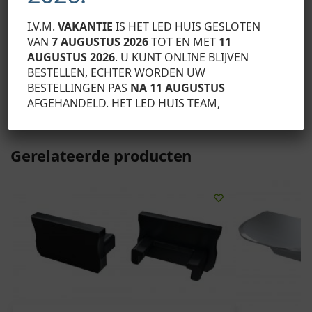
Montageschema van de elementen van het
verlichtingssysteem met behulp van het SCALA trapprofiel
I.V.M.
VAKANTIE
IS HET LED HUIS GESLOTEN
en (1) TERRA vloerlamp, (2) LED-strips, (3) kap zonder gat,
VAN
7 AUGUSTUS 2026
TOT EN MET
11
(3a) kap met gat en (4) ANTI antisliptouw
AUGUSTUS 2026
. U KUNT ONLINE BLIJVEN
BESTELLEN, ECHTER WORDEN UW
BESTELLINGEN PAS
NA 11 AUGUSTUS
SKU:
12-0595-11
AFGEHANDELD. HET LED HUIS TEAM,
Categorie:
Lumines profiel eindkappen
Gerelateerde producten