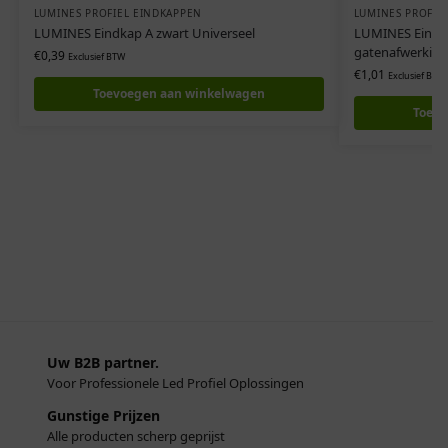
LUMINES PROFIEL EINDKAPPEN
LUMINES PROFIE
LUMINES Eindkap A zwart Universeel
LUMINES Eindka
gatenafwerking
€
0,39
Exclusief BTW
€
1,01
Exclusief BTW
Toevoegen aan winkelwagen
Toevo
Uw B2B partner.
Voor Professionele Led Profiel Oplossingen
Gunstige Prijzen
Alle producten scherp geprijst