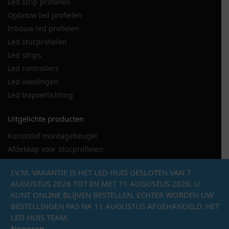
Led strip profielen
Opbouw led profielen
Inbouw led profielen
Led stucprofielen
Led strips
Led controllers
Led voedingen
Led trapverlichting
Uitgelichte producten
Kunststof montagebeugel
Afdekkap voor stucprofielen
LED strip 120LED
I.V.M. VAKANTIE IS HET LED HUIS GESLOTEN VAN 7
LED stucprofiel DSL
AUGUSTUS 2026 TOT EN MET 11 AUGUSTUS 2026. U
Metalen montagebeugel hoekprofiel
KUNT ONLINE BLIJVEN BESTELLEN, ECHTER WORDEN UW
Eindkap met draaddoorvoer
BESTELLINGEN PAS NA 11 AUGUSTUS AFGEHANDELD. HET
LED Line 150 hoekprofiel
LED HUIS TEAM,
Negeren