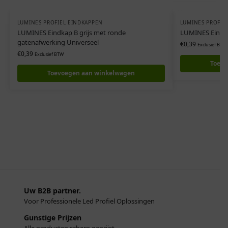
LUMINES PROFIEL EINDKAPPEN
LUMINES PROFIE
LUMINES Eindkap B grijs met ronde
LUMINES Eindkap
gatenafwerking Universeel
€
0,39
Exclusief BTW
€
0,39
Exclusief BTW
Toevo
Toevoegen aan winkelwagen
Uw B2B partner.
Voor Professionele Led Profiel Oplossingen
Gunstige Prijzen