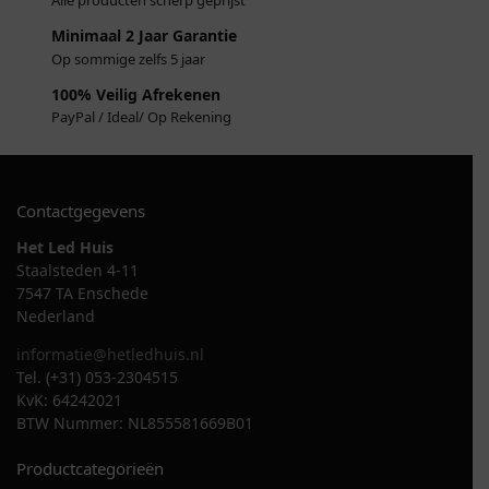
Alle producten scherp geprijst
Minimaal 2 Jaar Garantie
Op sommige zelfs 5 jaar
100% Veilig Afrekenen
PayPal / Ideal/ Op Rekening
Contactgegevens
Het Led Huis
Staalsteden 4-11
7547 TA Enschede
Nederland
informatie@hetledhuis.nl
Tel. (+31) 053-2304515
KvK: 64242021
BTW Nummer: NL855581669B01
Productcategorieën