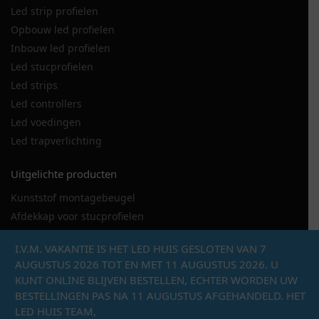
Led strip profielen
Opbouw led profielen
Inbouw led profielen
Led stucprofielen
Led strips
Led controllers
Led voedingen
Led trapverlichting
Uitgelichte producten
Kunststof montagebeugel
Afdekkap voor stucprofielen
LED strip 120LED
I.V.M. VAKANTIE IS HET LED HUIS GESLOTEN VAN 7
LED stucprofiel DSL
AUGUSTUS 2026 TOT EN MET 11 AUGUSTUS 2026. U
Metalen montagebeugel hoekprofiel
KUNT ONLINE BLIJVEN BESTELLEN, ECHTER WORDEN UW
Eindkap met draaddoorvoer
BESTELLINGEN PAS NA 11 AUGUSTUS AFGEHANDELD. HET
LED Line 150 hoekprofiel
LED HUIS TEAM,