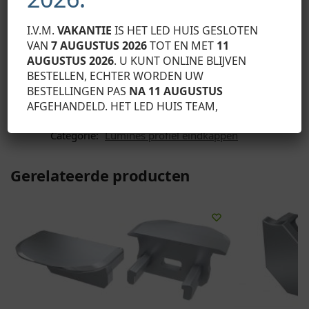
Montageschema van de elementen van het
I.V.M.
VAKANTIE
IS HET LED HUIS GESLOTEN
verlichtingssysteem met behulp van het SCALA trapprofiel
VAN
7 AUGUSTUS 2026
TOT EN MET
11
en (1) TERRA vloerlamp, (2) LED-strips, (3) kap zonder gat,
AUGUSTUS 2026
. U KUNT ONLINE BLIJVEN
(3a) kap met gat en (4) ANTI antisliptouw
BESTELLEN, ECHTER WORDEN UW
BESTELLINGEN PAS
NA 11 AUGUSTUS
AFGEHANDELD. HET LED HUIS TEAM,
SKU:
12-0605-11
Categorie:
Lumines profiel eindkappen
Gerelateerde producten