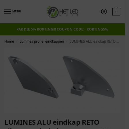
0
MENU
PAK DIE 5% KORTING!!! COUPON CODE: KORTING5%
Home
Lumines profiel eindkappen
LUMINES ALU eindkap RETO zilveren schakels met steun 30° links
/
/
LUMINES ALU eindkap RETO