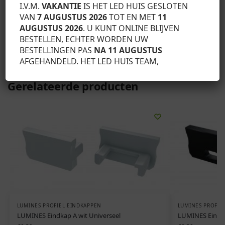
eindkappen met volledige afwerking, (5)
I.V.M.
VAKANTIE
IS HET LED HUIS GESLOTEN
dwarshoekverbinder, (6) montageveren.
VAN
7 AUGUSTUS 2026
TOT EN MET
11
AUGUSTUS 2026
. U KUNT ONLINE BLIJVEN
BESTELLEN, ECHTER WORDEN UW
SKU:
12-0000-73
BESTELLINGEN PAS
NA 11 AUGUSTUS
Categorie:
Lumines profiel eindkappen
AFGEHANDELD. HET LED HUIS TEAM,
Gerelateerde producten
LUMINES PROFIEL EINDKAPPEN
LUMINES PROFIE
LUMINES Eindkap A wit Universeel
LUMINES Eindka