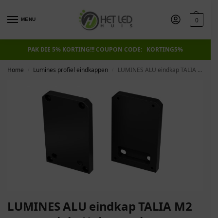
0
MENU
PAK DIE 5% KORTING!!! COUPON CODE: KORTING5%
Home
Lumines profiel eindkappen
LUMINES ALU eindkap TALIA M2 zwart gelakt Universeel
/
/
LUMINES ALU eindkap TALIA M2