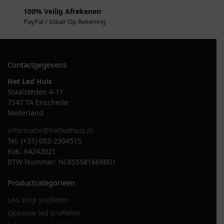
100% Veilig Afrekenen
PayPal / Ideal/ Op Rekening
Contactgegevens
Het Led Huis
Staalsteden 4-11
7547 TA Enschede
Nederland
informatie@hetledhuis.nl
Tel. (+31) 053-2304515
KvK: 64242021
BTW Nummer: NL855581669B01
Productcategorieën
Led strip profielen
Opbouw led profielen