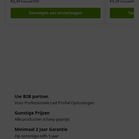
€
0,39
€
0,39
Exclusief BTW
Exclusief BTW
Toevoegen aan winkelwagen
Toevo
Uw B2B partner.
Voor Professionele Led Profiel Oplossingen
Gunstige Prijzen
Alle producten scherp geprijst
Minimaal 2 Jaar Garantie
Op sommige zelfs 5 jaar