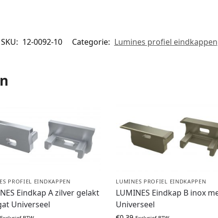
SKU:
12-0092-10
Categorie:
Lumines profiel eindkappen
en
ES PROFIEL EINDKAPPEN
LUMINES PROFIEL EINDKAPPEN
ES Eindkap A zilver gelakt
LUMINES Eindkap B inox me
at Universeel
Universeel
€
0,39
Exclusief BTW
Exclusief BTW