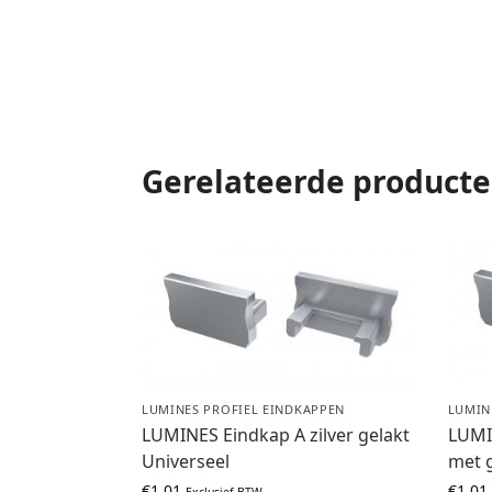
Gerelateerde product
LUMINES PROFIEL EINDKAPPEN
LUMIN
LUMINES Eindkap A zilver gelakt
LUMIN
Universeel
met g
€
1,01
€
1,01
Exclusief BTW