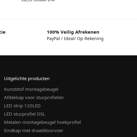
tie
100% Veilig Afrekenen
PayPal / Ideal/ Op Rekening
Uitgelichte producten
Kunststof montagebeugel
Afdekkap voor stucprofielen
LED strip 120LED
LED stucprofiel DSL
Metalen montagebeugel hoekprofiel
Eindkap met draaddoorvoer