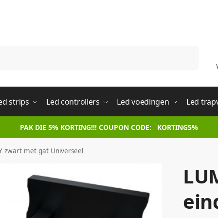
Zoeken
ed strips
Led controllers
Led voedingen
Led trap
PAK DIE 5% KORTING!!! COUPON CODE: KORTING5%
 zwart met gat Universeel
LU
ein