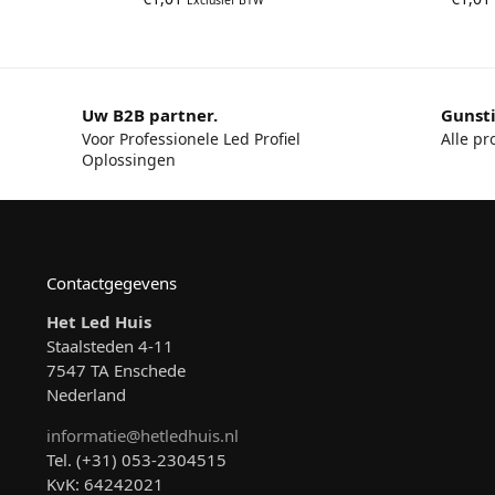
Uw B2B partner.
Gunsti
Voor Professionele Led Profiel
Alle pr
Oplossingen
Contactgegevens
Het Led Huis
Staalsteden 4-11
7547 TA Enschede
Nederland
informatie@hetledhuis.nl
Tel. (+31) 053-2304515
KvK: 64242021