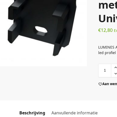
met
Uni
€
12,80
E
LUMINES A
led profiel
Aan wens
Beschrijving
Aanvullende informatie