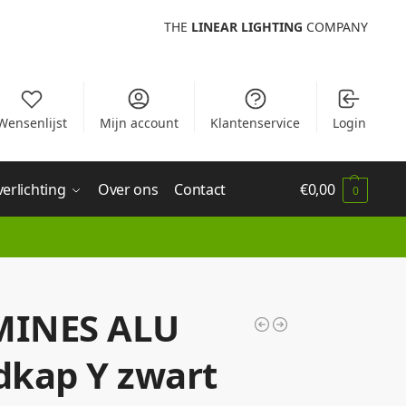
THE
LINEAR LIGHTING
COMPANY
Wensenlijst
Mijn account
Klantenservice
Login
verlichting
Over ons
Contact
€
0,00
0
MINES ALU
dkap Y zwart