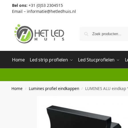
Bel ons:
+31 (0)53 2304515
Email –
informatie@hetledhuis.nl
Home
Led strip profielen
Led Stucprofielen
L
Home
Lumines profiel eindkappen
LUMINES ALU eindkap Y
/
/