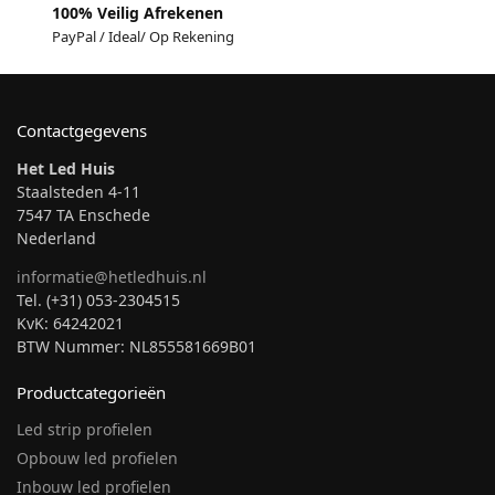
100% Veilig Afrekenen
PayPal / Ideal/ Op Rekening
Contactgegevens
Het Led Huis
Staalsteden 4-11
7547 TA Enschede
Nederland
informatie@hetledhuis.nl
Tel. (+31) 053-2304515
KvK: 64242021
BTW Nummer: NL855581669B01
Productcategorieën
Led strip profielen
Opbouw led profielen
Inbouw led profielen