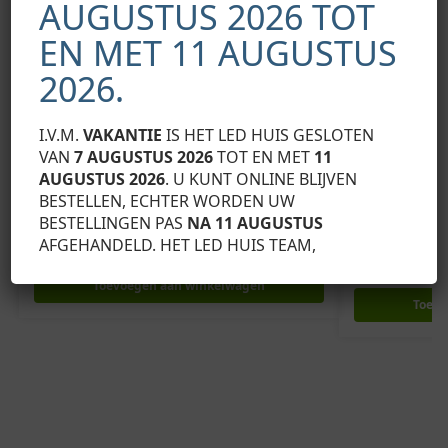
AUGUSTUS 2026 TOT
EN MET 11 AUGUSTUS
2026.
I.V.M.
VAKANTIE
IS HET LED HUIS GESLOTEN
VAN
7 AUGUSTUS 2026
TOT EN MET
11
AUGUSTUS 2026
. U KUNT ONLINE BLIJVEN
BESTELLEN, ECHTER WORDEN UW
LUMINES PROFIEL EINDKAPPEN
LUMINES PROFIE
BESTELLINGEN PAS
NA 11 AUGUSTUS
LUMINES Eindkap A grijs met gat links
LUMINES Eindka
AFGEHANDELD. HET LED HUIS TEAM,
gatenafwerking
€
0,39
Exclusief BTW
€
1,01
Exclusief BTW
Toevoegen aan winkelwagen
Toevo