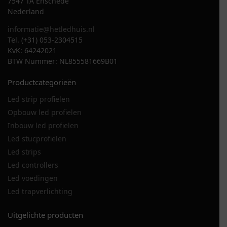
7547 TA Enschede
Nederland
informatie@hetledhuis.nl
Tel. (+31) 053-2304515
KvK: 64242021
BTW Nummer: NL855581669B01
Productcategorieën
Led strip profielen
Opbouw led profielen
Inbouw led profielen
Led stucprofielen
Led strips
Led controllers
Led voedingen
Led trapverlichting
Uitgelichte producten