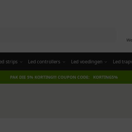
Zoeken
We
ed strips
Led controllers
Led voedingen
Led trap
PAK DIE 5% KORTING!!! COUPON CODE: KORTING5%