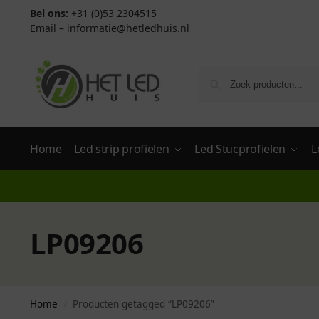
Bel ons:
+31 (0)53 2304515
Email –
informatie@hetledhuis.nl
Home
Led strip profielen
Led Stucprofielen
L
LP09206
Home
Producten getagged “LP09206”
/