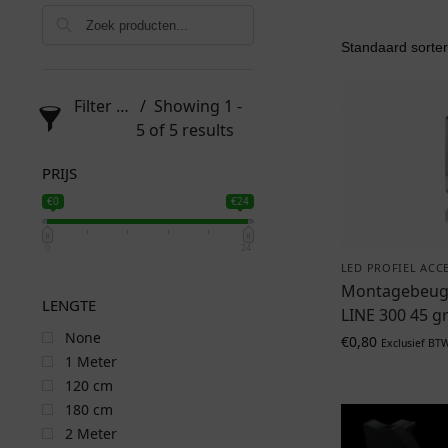
Filter products
Showing 1 -
5 of 5 results
PRIJS
€0
€24
0
24
LED PROFIEL ACC
Montagebeuge
LENGTE
LINE 300 45 g
None
€
0,80
Exclusief BT
1 Meter
120 cm
180 cm
2 Meter