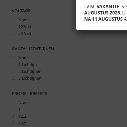
I.V.M.
VAKANTIE
IS 
VOLTAGE
AUGUSTUS 2026
. 
NA 11 AUGUSTUS
A
None
12 Volt
24 Volt
AANTAL LICHTLIJNEN
None
1 Lichtlijn
2 Lichtlijnen
3 Lichtlijnen
PROFIEL BREEDTE
None
1
12,2
13,5