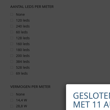
AANTAL LEDS PER METER
None
120 leds
240 leds
60 leds
128 leds
160 leds
180 leds
200 leds
384 leds
528 leds
69 leds
VERMOGEN PER METER
GESLOTE
None
14,4 W
MET 11 
28,8 W