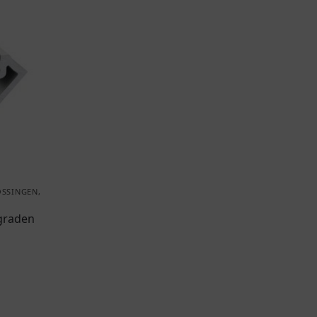
OSSINGEN
,
graden