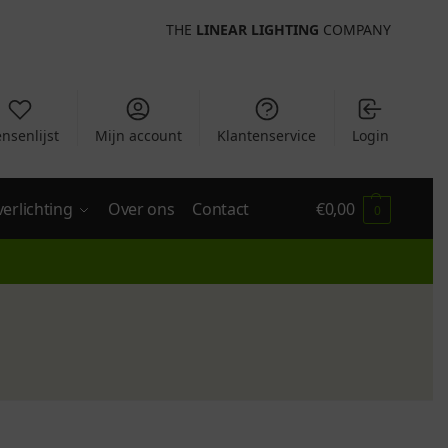
THE
LINEAR LIGHTING
COMPANY
nsenlijst
Mijn account
Klantenservice
Login
verlichting
Over ons
Contact
€
0,00
0