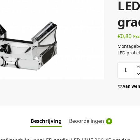
LED
gra
€
0,80
Exc
Montagebeu
LED profie
Aan wens
Beschrijving
Beoordelingen
0