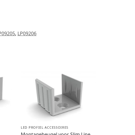
P09205
,
LP09206
LED PROFIEL ACCESSOIRES
Montagebeugel voor Slim Line