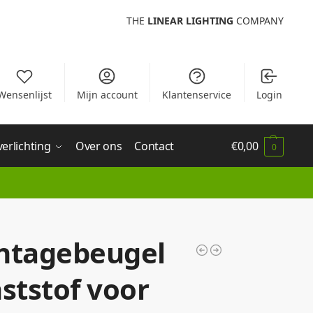
THE
LINEAR LIGHTING
COMPANY
Wensenlijst
Mijn account
Klantenservice
Login
verlichting
Over ons
Contact
€
0,00
0
tagebeugel
ststof voor