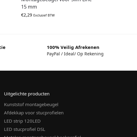
15 mm
€
2,29
Exclusief BTW
tie
100% Veilig Afrekenen
PayPal / Ideal/ Op Rekening
Uitgelichte producten
Kunststof montagebeugel
Afdekkap voor stucprofielen
LED strip 120LED
LED stucprofiel DSL