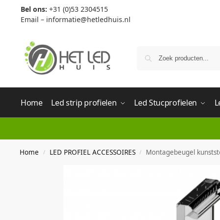
Bel ons:
+31 (0)53 2304515
Email –
informatie@hetledhuis.nl
Home
Led strip profielen
Led Stucprofielen
L
Home
LED PROFIEL ACCESSOIRES
Montagebeugel kunstst
/
/