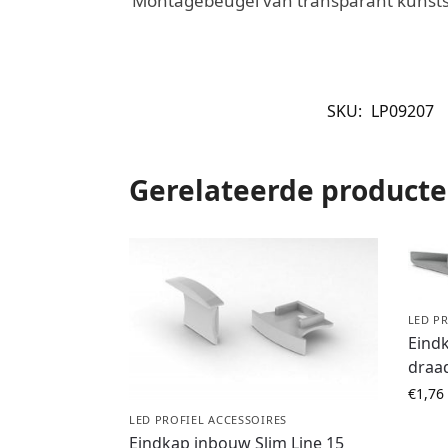
Montagebeugel van transparant kunststo
SKU:
LP09207
Gerelateerde product
LED P
Eindk
draa
€
1,76
LED PROFIEL ACCESSOIRES
Eindkap inbouw Slim Line 15