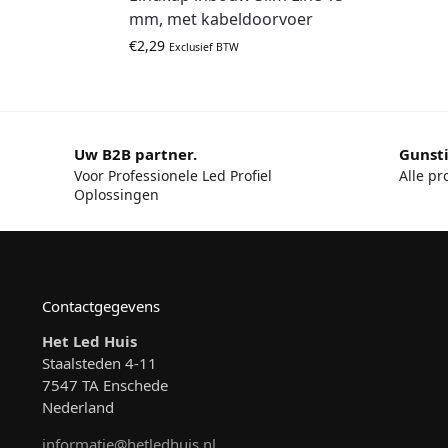
mm, met kabeldoorvoer
€
2,29
Exclusief BTW
Uw B2B partner.
Gunsti
Voor Professionele Led Profiel
Alle pr
Oplossingen
Contactgegevens
Het Led Huis
Staalsteden 4-11
7547 TA Enschede
Nederland
informatie@hetledhuis.nl