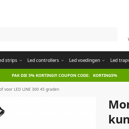
Zoeken
ed strips
Led controllers
Led voedingen
Led trap
PAK DIE 5% KORTING!!! COUPON CODE: KORTING5%
of voor LED LINE 300 45 graden
Mon
kun