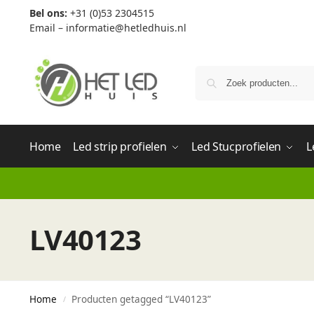
Bel ons:
+31 (0)53 2304515
Email –
informatie@hetledhuis.nl
Home
Led strip profielen
Led Stucprofielen
L
LV40123
Home
Producten getagged “LV40123”
/