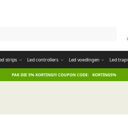
Zoeken
ed strips
Led controllers
Led voedingen
Led trap
PAK DIE 5% KORTING!!! COUPON CODE: KORTING5%