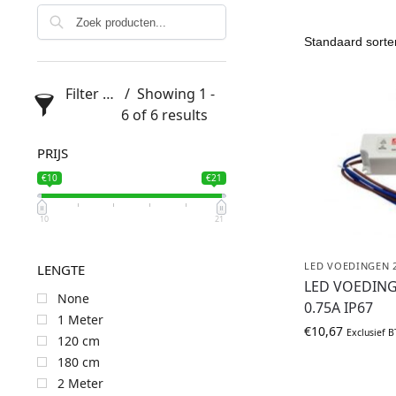
Filter products
Showing 1 -
6 of 6 results
PRIJS
€10
€21
10
21
LED VOEDINGEN 
LENGTE
LED VOEDIN
None
0.75A IP67
1 Meter
€
10,67
Exclusief 
120 cm
180 cm
2 Meter