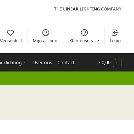
THE
LINEAR LIGHTING
COMPANY
Wensenlijst
Mijn account
Klantenservice
Login
verlichting
Over ons
Contact
€
0,00
0