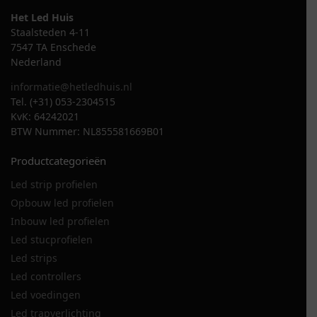
Het Led Huis
Staalsteden 4-11
7547 TA Enschede
Nederland
informatie@hetledhuis.nl
Tel. (+31) 053-2304515
KvK: 64242021
BTW Nummer: NL855581669B01
Productcategorieën
Led strip profielen
Opbouw led profielen
Inbouw led profielen
Led stucprofielen
Led strips
Led controllers
Led voedingen
Led trapverlichting