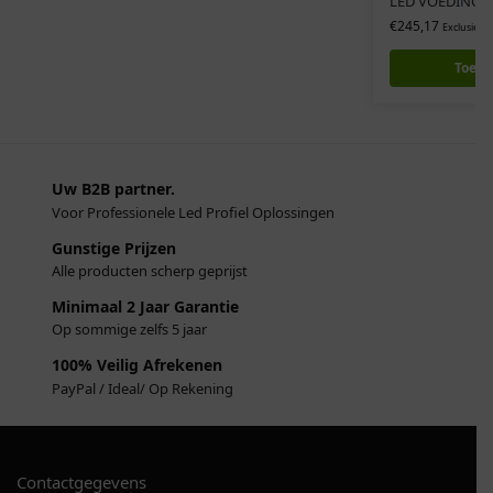
LED VOEDING M
€
245,17
Exclusief 
Toevo
Uw B2B partner.
Voor Professionele Led Profiel Oplossingen
Gunstige Prijzen
Alle producten scherp geprijst
Minimaal 2 Jaar Garantie
Op sommige zelfs 5 jaar
100% Veilig Afrekenen
PayPal / Ideal/ Op Rekening
Contactgegevens