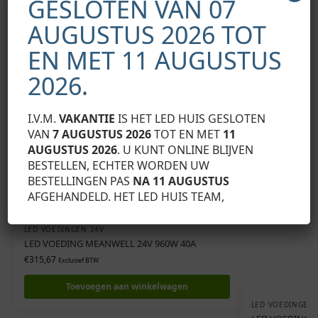
GESLOTEN VAN 07
AUGUSTUS 2026 TOT
Gerelateerde producten
EN MET 11 AUGUSTUS
2026.
I.V.M.
VAKANTIE
IS HET LED HUIS GESLOTEN
VAN
7 AUGUSTUS 2026
TOT EN MET
11
AUGUSTUS 2026
. U KUNT ONLINE BLIJVEN
BESTELLEN, ECHTER WORDEN UW
BESTELLINGEN PAS
NA 11 AUGUSTUS
AFGEHANDELD. HET LED HUIS TEAM,
LED VOEDINGEN 24V
LED VOEDING MEANWELL 24V 960W 40A
€
315,67
Exclusief BTW
Toevoegen aan winkelwagen
LED VOEDINGEN 