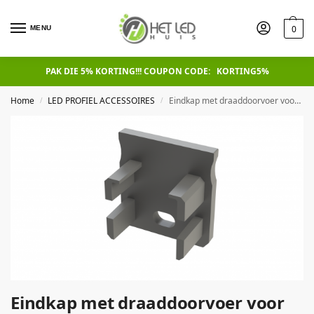
0
MENU
PAK DIE 5% KORTING!!! COUPON CODE: KORTING5%
Home
LED PROFIEL ACCESSOIRES
Eindkap met draaddoorvoer voor LED LINE 700
/
/
Eindkap met draaddoorvoer voor