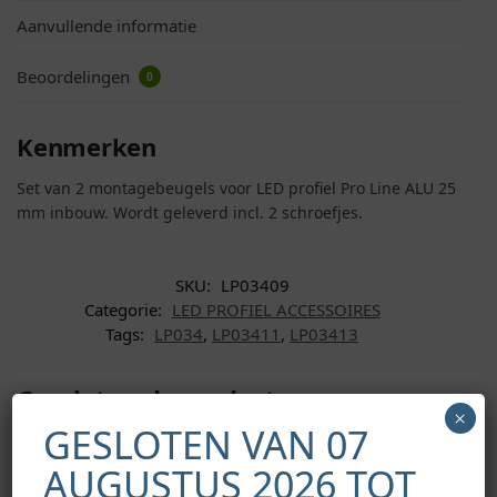
Aanvullende informatie
Beoordelingen
0
Kenmerken
Set van 2 montagebeugels voor LED profiel Pro Line ALU 25
mm inbouw. Wordt geleverd incl. 2 schroefjes.
SKU:
LP03409
Categorie:
LED PROFIEL ACCESSOIRES
Tags:
LP034
,
LP03411
,
LP03413
Gerelateerde producten
×
GESLOTEN VAN 07
AUGUSTUS 2026 TOT