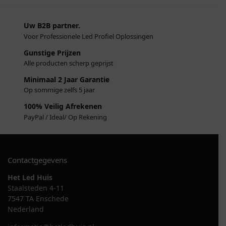
Uw B2B partner.
Voor Professionele Led Profiel Oplossingen
Gunstige Prijzen
Alle producten scherp geprijst
Minimaal 2 Jaar Garantie
Op sommige zelfs 5 jaar
100% Veilig Afrekenen
PayPal / Ideal/ Op Rekening
Contactgegevens
Het Led Huis
Staalsteden 4-11
7547 TA Enschede
Nederland