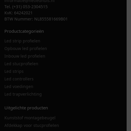
informatie@hetledhuis.nl
Tel. (+31) 053-2304515
KvK: 64242021
BTW Nummer: NL855581669B01
Productcategorieën
Led strip profielen
Opbouw led profielen
Inbouw led profielen
Led stucprofielen
Led strips
Led controllers
Led voedingen
Led trapverlichting
Uitgelichte producten
Kunststof montagebeugel
Afdekkap voor stucprofielen