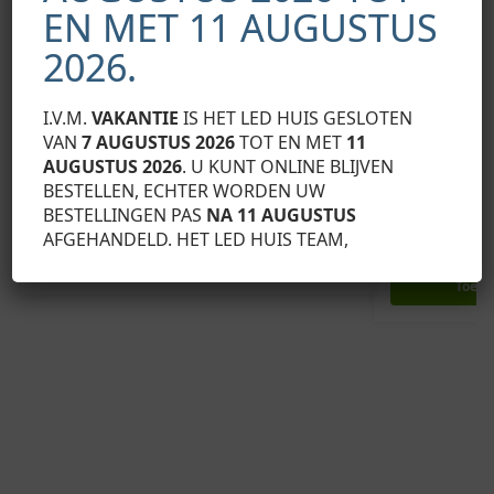
EN MET 11 AUGUSTUS
2026.
I.V.M.
VAKANTIE
IS HET LED HUIS GESLOTEN
VAN
7 AUGUSTUS 2026
TOT EN MET
11
AUGUSTUS 2026
. U KUNT ONLINE BLIJVEN
LED PROFIEL ACCESSOIRES
LED PROFIEL ACC
BESTELLEN, ECHTER WORDEN UW
Eindkap Slim Line 15 mm, zonder kabeldoorvoer
Aluminium eind
BESTELLINGEN PAS
NA 11 AUGUSTUS
€
2,29
kabeldoorvoer
Exclusief BTW
AFGEHANDELD. HET LED HUIS TEAM,
€
2,29
Exclusief BTW
Toevoegen aan winkelwagen
Toevo