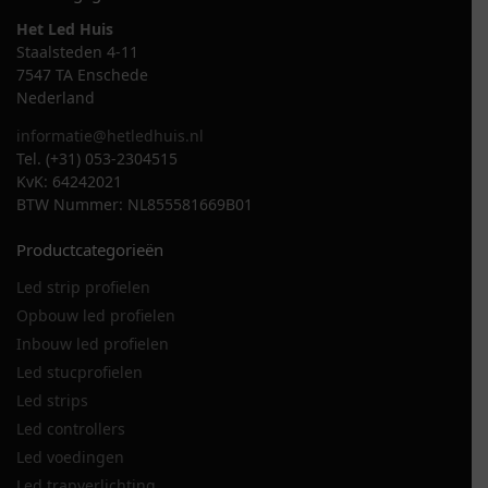
Het Led Huis
Staalsteden 4-11
7547 TA Enschede
Nederland
informatie@hetledhuis.nl
Tel. (+31) 053-2304515
KvK: 64242021
BTW Nummer: NL855581669B01
Productcategorieën
Led strip profielen
Opbouw led profielen
Inbouw led profielen
Led stucprofielen
Led strips
Led controllers
Led voedingen
Led trapverlichting