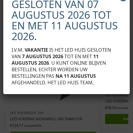
GESLOTEN VAN 07
AUGUSTUS 2026 TOT
Gerelateerde producten
EN MET 11 AUGUSTUS
2026.
I.V.M.
VAKANTIE
IS HET LED HUIS GESLOTEN
VAN
7 AUGUSTUS 2026
TOT EN MET
11
AUGUSTUS 2026
. U KUNT ONLINE BLIJVEN
BESTELLEN, ECHTER WORDEN UW
BESTELLINGEN PAS
NA 11 AUGUSTUS
AFGEHANDELD. HET LED HUIS TEAM,
LED VOEDINGEN 
LED VOEDING M
€
38,50
Exclusief BT
LED VOEDINGEN 24V
LED VOEDING MEANWELL 24V 504W 21A
Toevo
€
124,17
Exclusief BTW